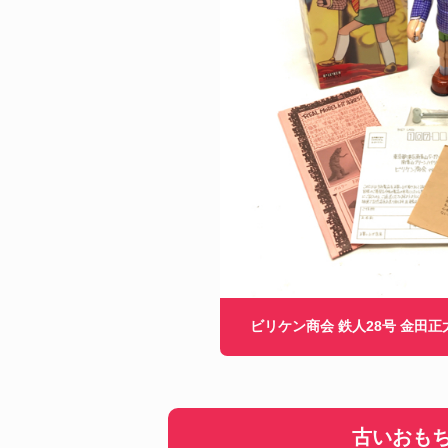
ビリケン商会 鉄人28号 金田正
古いおも