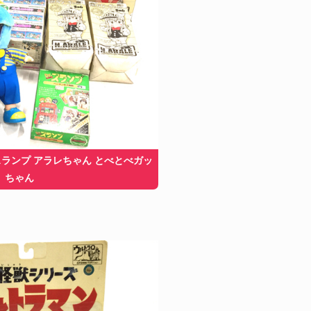
.スランプ アラレちゃん とべとべガッ
ちゃん