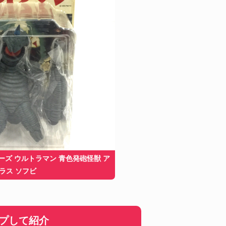
ーズ ウルトラマン 青色発砲怪獣 ア
ラス ソフビ
ップして紹介