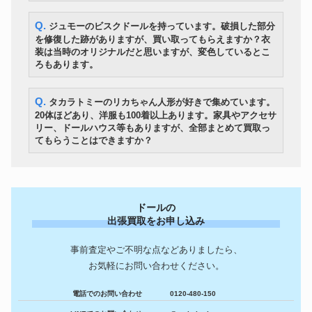
プ
ロレックス 18238 アフターダイ
Q. ジュモーのビスクドールを持っています。破損した部分
時計
1,020,600円
ヤ ゴールド文字盤 YG AT
を修復した跡がありますが、買い取ってもらえますか？衣
大谷翔平 2018 Bowman
装は当時のオリジナルだと思いますが、変色しているとこ
Chrome Rookie Auto GOLD
野球グッズ
2,521,800円
ろもあります。
Refractor 50枚限定！！ルーキー
直書き 直筆サインカード
TANNOY GRF 英国オリジナル
Q. タカラトミーのリカちゃん人形が好きで集めています。
オーディオ
箱 Monitor Gold LSU/HF/15/8
906,600円
20体ほどあり、洋服も100着以上あります。家具やアクセサ
スピーカーペア
リー、ドールハウス等もありますが、全部まとめて買取っ
カメラ
Canon キャノン EOS 5DMarkⅢ
125,405円
てもらうことはできますか？
掬水作 菱湖書 盛上駒 御蔵島黄
美術・工芸品
楊 銘駒 将棋駒 盛上げ駒 余り歩
219,600円
1枚 平箱付き
K18YG金無垢カルティエ
CARTIER タンク レベルソ
時計
866,400円
ドールの
Tank Reverso LM PARIS 手巻
アンティーク1970年メンズ
出張買取をお申し込み
YAMAHA アコースティックギタ
楽器
1,456,200円
ー
事前査定やご不明な点などありましたら、
古寶堂 『清時代・乾隆青花礬
お気軽にお問い合わせください。
美術・工芸品
紅描金九龍紋天球瓶清官窯』中
328,200円
国古董品
電話でのお問い合わせ
0120-480-150
Nakamichi ナカミチ 1000ZXL
オーディオ
667,260円
Limited カセットデッキ