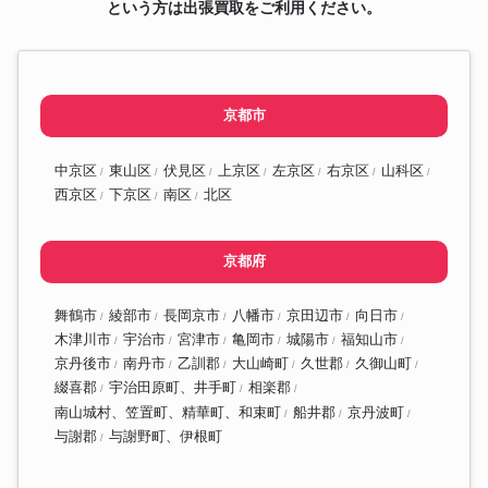
という方は出張買取をご利用ください。
京都市
中京区
東山区
伏見区
上京区
左京区
右京区
山科区
西京区
下京区
南区
北区
京都府
舞鶴市
綾部市
長岡京市
八幡市
京田辺市
向日市
木津川市
宇治市
宮津市
亀岡市
城陽市
福知山市
京丹後市
南丹市
乙訓郡
大山崎町
久世郡
久御山町
綴喜郡
宇治田原町、井手町
相楽郡
南山城村、笠置町、精華町、和束町
船井郡
京丹波町
与謝郡
与謝野町、伊根町