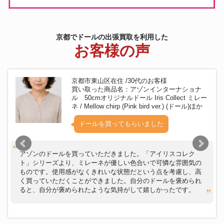
ボークス SDGr ラプンツェル
Super Dollfie DISNEY
ドール
PRINCESS Collection
~Rapunzel~ ディズニープリン
京都でドールの出張買取を利用した
セスコレクション
お客様の声
京都市東山区在住 /30代のお客様
買い取った商品名：アゾンインターナショナ
ル 50cmオリジナルドール Iris Collect ミレー
ネ / Mellow chirp (Pink bird ver.) (ドール)ほか
ドールを買ってもらいました
アゾンのドールを買っていただきました。「アイリスコレク
ト」シリーズより、ミレーネが優しい色合いで可憐な雰囲気の
ものです。使用感がなくきれいな状態だという点を考慮し、高
く買っていただくことができました。自分のドールを褒められ
ると、自分が褒められたような気持がして嬉しかったです。