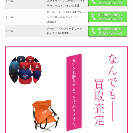
ドール
スマイリードレス付き ピチピチ
リカちゃん ハワイのお友達
ドール パーツ DDH-01 フレッ
ドール
シュ：カスタムヘッド+アイ
chatora
ボークス ドルフィードリーム
ドール
初音ミク REBOOT
エデンべべ 43cm リプロダクシ
ョン ビスクドール ヘッド＋ボデ
ドール
ィーのみ サイン入り アンティー
キングサンプルボディー使用 ジ
ュモー7号サイズ
タカラトミー ブライス リーディ
ドール
ングレディルーシー
JUMEAU Collection’s Doll ア
ンティーク ビスクドール フレン
ドール
チ BEBE JUMEAU 箱入り 限定
No.221
ボークス SD16 アベリア Abelia
ドール
～The Navigator of the Black
Shark～ 東京湾クルーズ2024
Super Dollfie スーパードルフィ
ー 16 女の子 Abelia アベリア ～
ドール
The Navigator of the Black
Shark～ ボークス