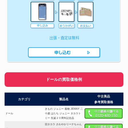
ドールの買取価格例
中古美品
カテゴリ
製品名
参考買取価格
きもの ジェニー 着物 JENNY 二
ドール
十歳 はたち ジェニー タカラト
ミー 生誕２０周年記念品
旧タカラ さわやかリーナちゃん