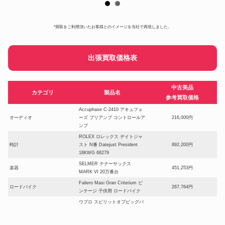
*買取をご利用頂いたお客様とのイメージを当社で再現しました。
出張買取価格表
中古美品
カテゴリ
製品名
参考買取価格
Accuphase C-2410 アキュフェ
オーディオ
ーズ プリアンプ コントロールア
216,000円
ンプ
ROLEX ロレックス デイトジャ
時計
スト N番 Datejust President
892,200円
18KWG 68279
SELMER テナーサックス
楽器
451,253円
MARK VI 20万番台
Faliero Masi Gran Criterium ビ
ロードバイク
267,764円
ンテージ 子供用 ロードバイク
ウブロ スピリットオブビッグバ
ン スケルトン チタン AT/自動巻
時計
630,000円
601.NX.7170.LR メンズ腕時計