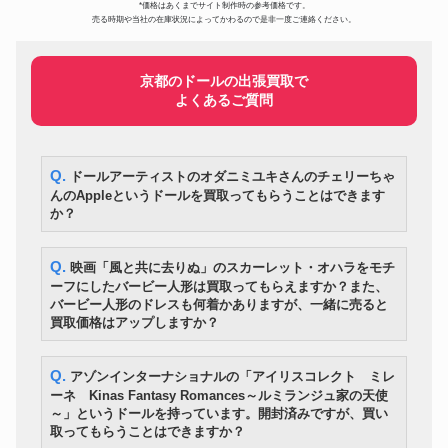
OGH ABC 0132121 11SGT
*価格はあくまでサイト制作時の参考価格です。
売る時期や当社の在庫状況によってかわるので是非一度ご連絡ください。
FM ACOUSTICS FM411 ステレ
オーディオ
960,599円
オ パワーアンプ
古九谷 色絵（五彩）富士山形向
美術・工芸品
133,800円
付皿（五客）
京都のドールの出張買取で
よくあるご質問
SELMER/セルマー アルトサッ
楽器
348,000円
クス MARK VI マーク6
Nikon ニコン nikon Z9 ミラーレ
カメラ
300,600円
ス一眼カメラ ボディ 未使用品
Q. ドールアーティストのオダニミユキさんのチェリーちゃ
伊丹潤 李朝高麗抄選 所載品 李
美術・工芸品
1,150,200円
朝 白磁 満月壺
んのAppleというドールを買取ってもらうことはできます
か？
Fender フェンダー テレキャス
楽器
445,800円
ター 1969-1970年製
マルサン ウルトラQ ウルトラマ
フィギュア
390,600円
Q. 映画「風と共に去りぬ」のスカーレット・オハラをモチ
ン 乾電池式 2足歩行 1966年発売
ーフにしたバービー人形は買取ってもらえますか？また、
ドジャーズ 大谷翔平 チャンドラ
野球グッズ
635,760円
バービー人形のドレスも何着かありますが、一緒に売ると
ー製 直筆サイン 支給品 バット
買取価格はアップしますか？
L-507uX Mark II (L-507UXII)
オーディオ
193,200円
2019年製
TAKARA01 サイバトロン 総司令
Q. アゾンインターナショナルの「アイリスコレクト ミレ
おもちゃ
官 コンボイ 当時物 トランスフ
282,313円
ーネ Kinas Fantasy Romances～ルミランジュ家の天使
ォーマー 日本版
～」というドールを持っています。開封済みですが、買い
Accuphase アキュフェーズ M-
取ってもらうことはできますか？
オーディオ
2000 ペア モノラルパワーアン
549,000円