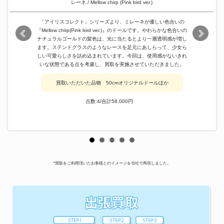
レーネ / Mellow chirp (Pink bird ver.)
「アイリスコレクト」シリーズより、ミレーネが優しい色合いの
『Mellow chirp(Pink bird ver.)』のドールです。やわらかな色合いの
ナチュラルゴールドの髪色は、光に当たるとより一層透明感が増し
ます。ステンドグラスのようなレースを足元にあしらって、少女ら
しい可愛らしさを詰め込まれています。今回は、使用感がないきれ
いな状態である点を考慮し、買取を実施させていただきました。
買取いただいた品物 50cmオリジナルドールほか
点数:4/合計58,000円
*買取をご利用頂いたお客様とのイメージを当社で再現しました。