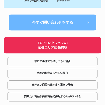
LINEでのお問い合わせ
@topkaitori
野村トーイ ブリキ ゼンマイ歩行
フィギュア
660,600円
鉄人２８号 No.1
Gaetano Gadda 1954年製 イタ
楽器
866,400円
リア モダン バイオリン
今すぐ問い合わせをする
コスモグラフ デイトナ
時計
1,200,060円
116515LN ピンク/ブラック
SHOEI J-FORCEⅡ YELLOW
ヘルメット
627,000円
カラーシルバーライン
マルサン 円谷プロ ブルマァク
フィギュア
642,000円
TOPコレクションの
ソフビ 怪獣 ゴロー
京都エリア出張買取
家庭の事情で外出しづらい場合
宅配の包装がしづらい場合
売りたい商品の数が多く重たい場合
売りたい商品が高額商品で持ち歩くのが怖い場合