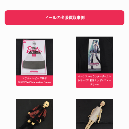
ドールの出張買取事例
ボークス キャラクターボーカル
マテル バービー 60周年
シリーズ01 初音ミク ドルフィー
SILKSTONE black white forever
ドリーム