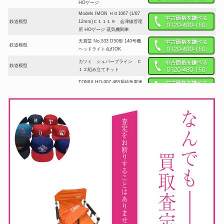
HOゲージ
Models IMON ＨＯ1067 (1/87
鉄道模型
12mm)Ｃ１１１９ 会津線管理
所 HOゲージ 蒸気機関車
天賞堂 No.533 D50形 140号機
鉄道模型
ヘッドライト点灯OK
カツミ シュパーブライン Ｃ
鉄道模型
１２組み立てキット
TOMIX HO-907 485系特急電車
鉄道模型
４両セット
TOMIX HO-081 国鉄 153系電車
鉄道模型
（新快速高運転台）4輛基本セッ
ト
鉄道模型社 アプト式蒸気機関
鉄道模型
車3950 組立キット
カツミ しなの鉄道 SR1系 100番
代 2両編成Mセット ヘッドライ
鉄道模型
ト・テールライト・室内灯点灯
OK
HOサイズ（1/80 16.5mm）
鉄道模型
Brooks 南伊予3号機0-4-0蒸気
機関車 組立キット
エンドウ HOゲージ キハ58 パノ
鉄道模型
ラミックウインドウタイプ 快速