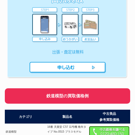
鉄道模型の買取価格例
中古美品
カテゴリ
製品名
参考買取価格
16番 天賞堂 C57 11号機 晩年タ
鉄道模型
イプ No.0515 ブラスモデル