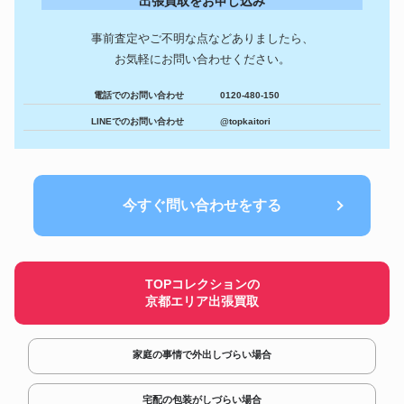
出張買取をお申し込み
古寶堂 『清時代・乾隆青花礬
美術・工芸品
紅描金九龍紋天球瓶清官窯』中
328,200円
国古董品
事前査定やご不明な点などありましたら、
Nakamichi ナカミチ 1000ZXL
オーディオ
667,260円
お気軽にお問い合わせください。
Limited カセットデッキ
野村トーイ ブリキ ゼンマイ歩行
フィギュア
660,600円
電話でのお問い合わせ
0120-480-150
鉄人２８号 No.1
Gaetano Gadda 1954年製 イタ
LINEでのお問い合わせ
@topkaitori
楽器
866,400円
リア モダン バイオリン
コスモグラフ デイトナ
時計
1,200,060円
116515LN ピンク/ブラック
SHOEI J-FORCEⅡ YELLOW
ヘルメット
627,000円
カラーシルバーライン
今すぐ問い合わせをする
マルサン 円谷プロ ブルマァク
フィギュア
642,000円
ソフビ 怪獣 ゴロー
TOPコレクションの
京都エリア出張買取
家庭の事情で外出しづらい場合
宅配の包装がしづらい場合