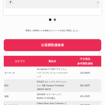
す。
*買取をご利用頂いたお客様とのイメージを当社で再現しました。
出張買取価格表
中古美品
カテゴリ
製品名
参考買取価格
Accuphase C-2410 アキュフェ
オーディオ
ーズ プリアンプ コントロールア
216,000円
ンプ
ROLEX ロレックス デイトジャ
時計
スト N番 Datejust President
892,200円
18KWG 68279
SELMER テナーサックス
楽器
451,253円
MARK VI 20万番台
Faliero Masi Gran Criterium ビ