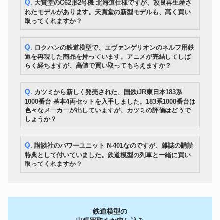
Q. 天賞堂のC62形2号機 北海道仕様ですが、改良再生産さ
おもちゃ
官 コンボイ 当時物 トランスフ
282,313円
れたモデルがあります。天賞堂の新型モデルも、高く買い
ォーマー 日本版
取ってくれますか？
Accuphase アキュフェーズ M-
オーディオ
2000 ペア モノラルパワーアン
549,000円
プ
Q. ロクハンの鉄道模型で、エヴァンゲリオンのネルフ用鉄
ロレックス 18238 アフターダイ
時計
1,020,600円
道を再現した商品を持っています。アニメが完結してしば
ヤ ゴールド文字盤 YG AT
らく経ちますが、高値で買い取ってもらえますか？
大谷翔平 2018 Bowman
Chrome Rookie Auto GOLD
野球グッズ
2,521,800円
Refractor 50枚限定！！ルーキー
Q. カツミから新しく発売された、国鉄/JR東日本183系
直書き 直筆サインカード
1000番台 基本4両セットを入手しました。183系1000番台は
TANNOY GRF 英国オリジナル
色々なメーカーが出していますが、カツミの評価はどうで
オーディオ
箱 Monitor Gold LSU/HF/15/8
906,600円
しょうか？
スピーカーペア
カメラ
Canon キャノン EOS 5DMarkⅢ
125,405円
掬水作 菱湖書 盛上駒 御蔵島黄
Q. 講談社のパワーユニット N-401なのですが、雑誌の購読
美術・工芸品
楊 銘駒 将棋駒 盛上げ駒 余り歩
219,600円
特典として付いていました。鉄道模型の列車と一緒に買い
1枚 平箱付き
取ってくれますか？
K18YG金無垢カルティエ
CARTIER タンク レベルソ
時計
866,400円
Tank Reverso LM PARIS 手巻
アンティーク1970年メンズ
YAMAHA アコースティックギタ
楽器
1,456,200円
ー
鉄道模型の