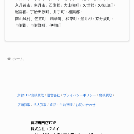
京丹後市
南丹市
乙訓郡
大山崎町
久世郡
久御山町
綴喜郡
宇治田原町、井手町
相楽郡
南山城村、笠置町、精華町、和束町
船井郡
京丹波町
与謝郡
与謝野町、伊根町
ホーム
京都TOP出張買取
運営会社
プライバシーポリシー
出張買取
店頭買取
法人買取
遺品・生前整理
お問い合わせ