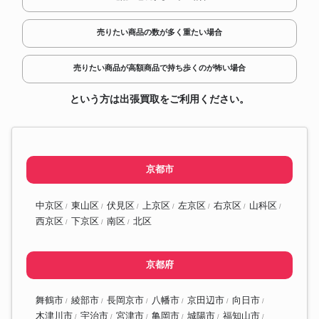
売りたい商品の数が多く重たい場合
売りたい商品が高額商品で持ち歩くのが怖い場合
という方は出張買取をご利用ください。
京都市
中京区
東山区
伏見区
上京区
左京区
右京区
山科区
西京区
下京区
南区
北区
京都府
舞鶴市
綾部市
長岡京市
八幡市
京田辺市
向日市
木津川市
宇治市
宮津市
亀岡市
城陽市
福知山市