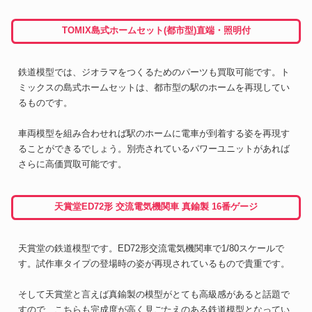
TOMIX島式ホームセット(都市型)直端・照明付
鉄道模型では、ジオラマをつくるためのパーツも買取可能です。ト
ミックスの島式ホームセットは、都市型の駅のホームを再現してい
るものです。
車両模型を組み合わせれば駅のホームに電車が到着する姿を再現す
ることができるでしょう。別売されているパワーユニットがあれば
さらに高価買取可能です。
天賞堂ED72形 交流電気機関車 真鍮製 16番ゲージ
天賞堂の鉄道模型です。ED72形交流電気機関車で1/80スケールで
す。試作車タイプの登場時の姿が再現されているもので貴重です。
そして天賞堂と言えば真鍮製の模型がとても高級感があると話題で
すので、こちらも完成度が高く見ごたえのある鉄道模型となってい