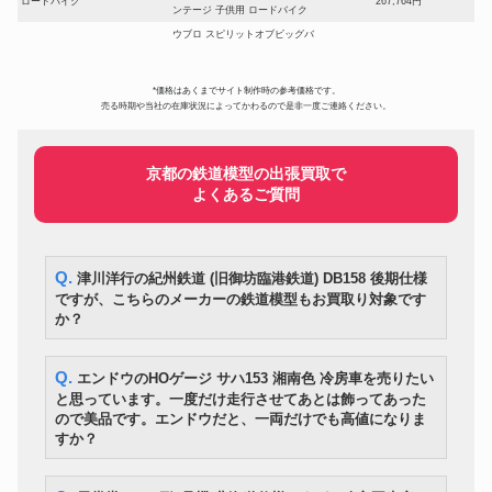
ロードバイク
267,764円
ンテージ 子供用 ロードバイク
ウブロ スピリットオブビッグバ
ン スケルトン チタン AT/自動巻
時計
630,000円
601.NX.7170.LR メンズ腕時計
OGH ABC 0132121 11SGT
*価格はあくまでサイト制作時の参考価格です。
売る時期や当社の在庫状況によってかわるので是非一度ご連絡ください。
FM ACOUSTICS FM411 ステレ
オーディオ
960,599円
オ パワーアンプ
古九谷 色絵（五彩）富士山形向
美術・工芸品
133,800円
付皿（五客）
京都の鉄道模型の出張買取で
よくあるご質問
SELMER/セルマー アルトサッ
楽器
348,000円
クス MARK VI マーク6
Nikon ニコン nikon Z9 ミラーレ
カメラ
300,600円
ス一眼カメラ ボディ 未使用品
Q. 津川洋行の紀州鉄道 (旧御坊臨港鉄道) DB158 後期仕様
伊丹潤 李朝高麗抄選 所載品 李
美術・工芸品
1,150,200円
朝 白磁 満月壺
ですが、こちらのメーカーの鉄道模型もお買取り対象です
か？
Fender フェンダー テレキャス
楽器
445,800円
ター 1969-1970年製
マルサン ウルトラQ ウルトラマ
フィギュア
390,600円
Q. エンドウのHOゲージ サハ153 湘南色 冷房車を売りたい
ン 乾電池式 2足歩行 1966年発売
と思っています。一度だけ走行させてあとは飾ってあった
ドジャーズ 大谷翔平 チャンドラ
野球グッズ
635,760円
ので美品です。エンドウだと、一両だけでも高値になりま
ー製 直筆サイン 支給品 バット
すか？
L-507uX Mark II (L-507UXII)
オーディオ
193,200円
2019年製
TAKARA01 サイバトロン 総司令