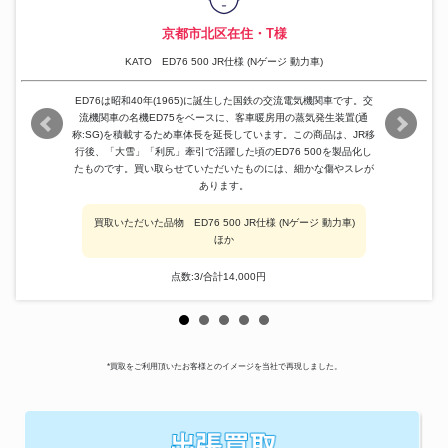
京都市北区在住・T様
KATO ED76 500 JR仕様 (Nゲージ 動力車)
ED76は昭和40年(1965)に誕生した国鉄の交流電気機関車です。交
流機関車の名機ED75をベースに、客車暖房用の蒸気発生装置(通
称:SG)を積載するため車体長を延長しています。この商品は、JR移
行後、「大雪」「利尻」牽引で活躍した頃のED76 500を製品化し
たものです。買い取らせていただいたものには、細かな傷やスレが
あります。
買取いただいた品物 ED76 500 JR仕様 (Nゲージ 動力車)
ほか
点数:3/合計14,000円
*買取をご利用頂いたお客様とのイメージを当社で再現しました。