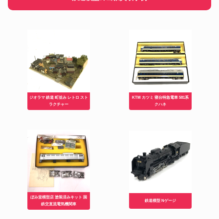
ジオラマ 鉄道 町並み レトロ スト
KTM カツミ 寝台特急電車 581系
ラクチャー
クハネ
ぼみ堂模型店 塗装済みキット 国
鉄道模型 Nゲージ
鉄交直流電気機関車