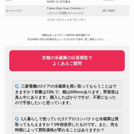
MARK VI 20万番台
Faliero Masi Gran Criterium ビ
ロードバイク
267,764円
ンテージ 子供用 ロードバイク
ウブロ スピリットオブビッグバ
ン スケルトン チタン AT/自動巻
時計
630,000円
601.NX.7170.LR メンズ腕時計
OGH ABC 0132121 11SGT
*価格はあくまでサイト制作時の参考価格です。
売る時期や当社の在庫状況によってかわるので是非一度ご連絡ください。
FM ACOUSTICS FM411 ステレ
オーディオ
960,599円
オ パワーアンプ
古九谷 色絵（五彩）富士山形向
美術・工芸品
133,800円
付皿（五客）
京都の冷蔵庫の出張買取で
よくあるご質問
SELMER/セルマー アルトサッ
楽器
348,000円
クス MARK VI マーク6
Nikon ニコン nikon Z9 ミラーレ
カメラ
300,600円
ス一眼カメラ ボディ 未使用品
Q. 三菱電機の3ドアの冷蔵庫を買い取ってもらうことはで
伊丹潤 李朝高麗抄選 所載品 李
美術・工芸品
1,150,200円
朝 白磁 満月壺
きますか？容量は330Lで、幅は600mmあります。野菜室は
真ん中にあります。購入したばかりですが、不要になった
Fender フェンダー テレキャス
楽器
445,800円
ので手放したいと思っています。
ター 1969-1970年製
マルサン ウルトラQ ウルトラマ
フィギュア
390,600円
ン 乾電池式 2足歩行 1966年発売
Q. 1人暮らしで使っていた2ドアのコンパクトな冷蔵庫は買
ドジャーズ 大谷翔平 チャンドラ
野球グッズ
635,760円
取ってもらえますか？3年程使用したものです。また、売る
ー製 直筆サイン 支給品 バット
時期によって買取価格が変わることはありますか？
L-507uX Mark II (L-507UXII)
オーディオ
193,200円