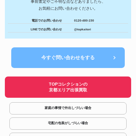
事前査定やご不明な点などありましたら、
楽器
1,456,200円
ー
お気軽にお問い合わせください。
古寶堂 『清時代・乾隆青花礬
美術・工芸品
紅描金九龍紋天球瓶清官窯』中
328,200円
電話でのお問い合わせ
0120-480-150
国古董品
Nakamichi ナカミチ 1000ZXL
LINEでのお問い合わせ
@topkaitori
オーディオ
667,260円
Limited カセットデッキ
野村トーイ ブリキ ゼンマイ歩行
フィギュア
660,600円
鉄人２８号 No.1
Gaetano Gadda 1954年製 イタ
楽器
866,400円
リア モダン バイオリン
今すぐ問い合わせをする
コスモグラフ デイトナ
時計
1,200,060円
116515LN ピンク/ブラック
SHOEI J-FORCEⅡ YELLOW
ヘルメット
627,000円
カラーシルバーライン
TOPコレクションの
マルサン 円谷プロ ブルマァク
フィギュア
642,000円
京都エリア出張買取
ソフビ 怪獣 ゴロー
家庭の事情で外出しづらい場合
宅配の包装がしづらい場合