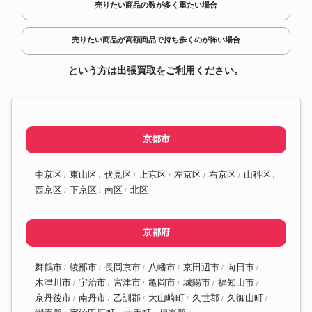
売りたい商品の数が多く重たい場合
売りたい商品が高額商品で持ち歩くのが怖い場合
という方は出張買取をご利用ください。
京都市
中京区
東山区
伏見区
上京区
左京区
右京区
山科区
西京区
下京区
南区
北区
京都府
舞鶴市
綾部市
長岡京市
八幡市
京田辺市
向日市
木津川市
宇治市
宮津市
亀岡市
城陽市
福知山市
京丹後市
南丹市
乙訓郡
大山崎町
久世郡
久御山町