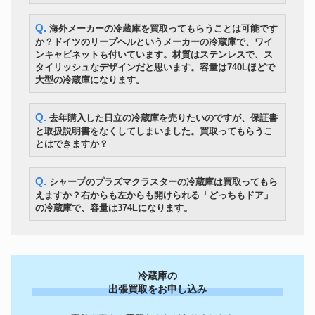
2019年製
TAKARA01 サイバトロン 総司令
Q. 海外メーカーの冷蔵庫を買取ってもらうことは可能です
おもちゃ
官 コンボイ 当時物 トランスフ
282,313円
か？ドイツのリープヘルというメーカーの冷蔵庫で、ワイ
ォーマー 日本版
ンキャビネットも付いています。材質はステンレスで、ス
Accuphase アキュフェーズ M-
タイリッシュなデザインだと思います。容量は740Lほどで
オーディオ
2000 ペア モノラルパワーアン
549,000円
大型の冷蔵庫になります。
プ
ロレックス 18238 アフターダイ
時計
1,020,600円
ヤ ゴールド文字盤 YG AT
Q. 去年購入した日立の冷蔵庫を売りたいのですが、保証書
大谷翔平 2018 Bowman
と取扱説明書をなくしてしまいました。買取ってもらうこ
Chrome Rookie Auto GOLD
野球グッズ
2,521,800円
とはできますか？
Refractor 50枚限定！！ルーキー
直書き 直筆サインカード
TANNOY GRF 英国オリジナル
Q. シャープのプラズマクラスターの冷蔵庫は買取ってもら
オーディオ
箱 Monitor Gold LSU/HF/15/8
906,600円
えますか？右からも左からも開けられる「どっちもドア」
スピーカーペア
の冷蔵庫で、容量は374Lになります。
カメラ
Canon キャノン EOS 5DMarkⅢ
125,405円
掬水作 菱湖書 盛上駒 御蔵島黄
美術・工芸品
楊 銘駒 将棋駒 盛上げ駒 余り歩
219,600円
1枚 平箱付き
K18YG金無垢カルティエ
冷蔵庫の
CARTIER タンク レベルソ
時計
866,400円
Tank Reverso LM PARIS 手巻
出張買取をお申し込み
アンティーク1970年メンズ
YAMAHA アコースティックギタ