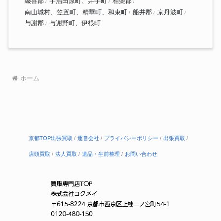
綴喜郡
宇治田原町、井手町
相楽郡
南山城村、笠置町、精華町、和束町
船井郡
京丹波町
与謝郡
与謝野町、伊根町
ホーム
京都TOP出張買取
運営会社
プライバシーポリシー
出張買取
店頭買取
法人買取
遺品・生前整理
お問い合わせ