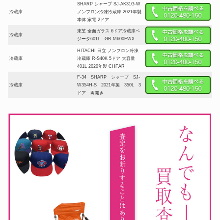
SHARP シャープ SJ-AK31G-W
冷蔵庫
ノンフロン冷凍冷蔵庫 2021年製
本体 家電 2ドア
東芝 全面ガラス 6ドア冷蔵庫ベ
冷蔵庫
ジータ601L GR-M600FWX
HITACHI 日立 ノンフロン冷凍
冷蔵庫
冷蔵庫 R-S40K 5ドア 大容量
401L 2020年製 CHFAR
F-34 SHARP シャープ SJ-
冷蔵庫
W354H-S 2021年製 350L 3
ドア 両開き
National ナショナル WiLL
冷蔵庫
FRIDGE 2ドア冷蔵庫
Panasonic 冷蔵ショーケース 冷
冷蔵庫
蔵庫 業務用 厨房機器 四面ガラ
ス式ショーケース SMR-CZ65F
e angle(エディオン) 2020 149L
冷蔵庫
冷凍冷蔵庫 グリーン ANG-
RE151-A1
2022年製 パナソニック 冷凍冷
冷蔵庫
蔵庫 NR-C373GC-T 365L 右開
き 3ドア
AQUA アクア 355L冷凍冷蔵庫
冷蔵庫
AQR-36G(S) 2018年製