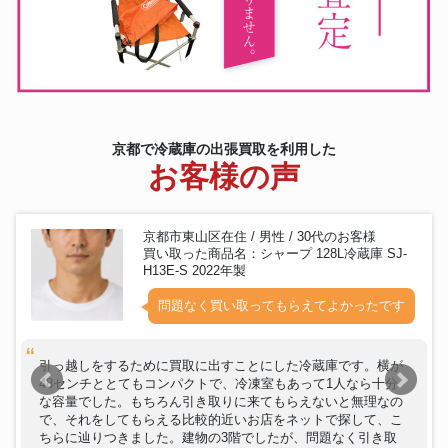
シャープ 冷蔵庫 137L SHARP
冷蔵庫
SJ-GD14F-B
京都で冷蔵庫の出張買取を利用した
お客様の声
京都市東山区在住 / 男性 / 30代のお客様
買い取った商品名：シャープ 128L冷蔵庫 SJ-
H13E-S 2022年製
問題なく買い取ってもらえてよかったです
引っ越しをするために買取に出すことにした冷蔵庫です。横が
48センチととてもコンパクトで、冷凍室もあって1人なら十分
な容量でした。もちろん引き取りに来てもらえないと無理なの
で、それをしてもらえる比較的近いお店をネットで探して、こ
ちらに辿りつきました。建物の3階でしたが、問題なく引き取