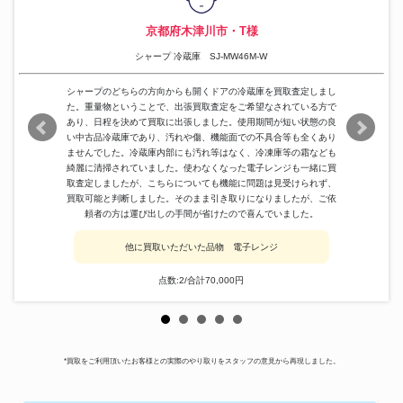
京都府木津川市・T様
シャープ 冷蔵庫 SJ-MW46M-W
シャープのどちらの方向からも開くドアの冷蔵庫を買取査定しまし
た。重量物ということで、出張買取査定をご希望なされている方で
あり、日程を決めて買取に出張しました。使用期間が短い状態の良
い中古品冷蔵庫であり、汚れや傷、機能面での不具合等も全くあり
ませんでした。冷蔵庫内部にも汚れ等はなく、冷凍庫等の霜なども
綺麗に清掃されていました。使わなくなった電子レンジも一緒に買
取査定しましたが、こちらについても機能に問題は見受けられず、
買取可能と判断しました。そのまま引き取りになりましたが、ご依
頼者の方は運び出しの手間が省けたので喜んでいました。
他に買取いただいた品物 電子レンジ
点数:2/合計70,000円
*買取をご利用頂いたお客様との実際のやり取りをスタッフの意見から再現しました。