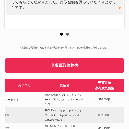
ってもらえて助かりました。買取金額も思っていたよりよかっ
たです。
*買取をご利用頂いたお客様との実際のやり取りをスタッフの意見から再現しました。
出張買取価格表
中古美品
カテゴリ
製品名
参考買取価格
Accuphase C-2410 アキュフェ
オーディオ
ーズ プリアンプ コントロールア
216,000円
ンプ
ROLEX ロレックス デイトジャ
時計
スト N番 Datejust President
892,200円
18KWG 68279
SELMER テナーサックス
楽器
451,253円