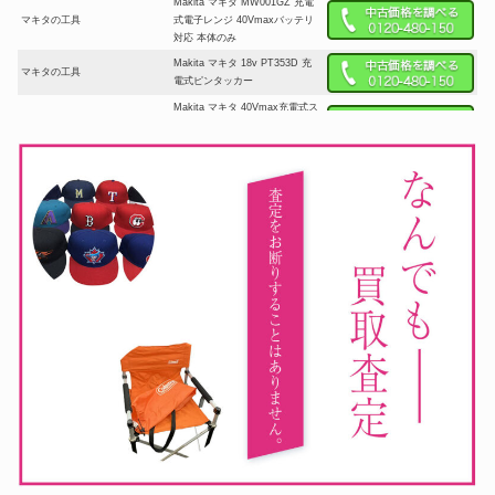
Makita マキタ MW001GZ 充電
マキタの工具
式電子レンジ 40Vmaxバッテリ
対応 本体のみ
Makita マキタ 18v PT353D 充
マキタの工具
電式ピンタッカー
Makita マキタ 40Vmax充電式ス
マキタの工具
プリットモータ MUX01GZ 草刈
り
Makita マキタ 電動工具 充電式
マキタの工具
保冷温庫 本体のみ
Makita マキタ 16型 丸ノコ
マキタの工具
5431A 415mm
マキタ 高圧フロアタッカ
マキタの工具
AT451H 赤 本体のみ 4×50mm
MA線専用
マキタ 充電式スプリットモータ
マキタの工具
ー MUX60D
makita マキタ 40mmモデル ハ
マキタの工具
ンマドリル HR4011C