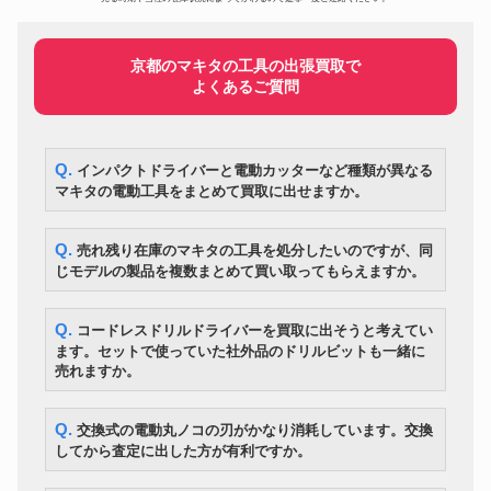
FM ACOUSTICS FM411 ステレ
オーディオ
960,599円
オ パワーアンプ
古九谷 色絵（五彩）富士山形向
美術・工芸品
133,800円
付皿（五客）
京都のマキタの工具の出張買取で
よくあるご質問
SELMER/セルマー アルトサッ
楽器
348,000円
クス MARK VI マーク6
Nikon ニコン nikon Z9 ミラーレ
カメラ
300,600円
ス一眼カメラ ボディ 未使用品
Q. インパクトドライバーと電動カッターなど種類が異なる
伊丹潤 李朝高麗抄選 所載品 李
美術・工芸品
1,150,200円
朝 白磁 満月壺
マキタの電動工具をまとめて買取に出せますか。
Fender フェンダー テレキャス
楽器
445,800円
ター 1969-1970年製
Q. 売れ残り在庫のマキタの工具を処分したいのですが、同
マルサン ウルトラQ ウルトラマ
フィギュア
390,600円
じモデルの製品を複数まとめて買い取ってもらえますか。
ン 乾電池式 2足歩行 1966年発売
ドジャーズ 大谷翔平 チャンドラ
野球グッズ
635,760円
ー製 直筆サイン 支給品 バット
Q. コードレスドリルドライバーを買取に出そうと考えてい
L-507uX Mark II (L-507UXII)
オーディオ
193,200円
ます。セットで使っていた社外品のドリルビットも一緒に
2019年製
売れますか。
TAKARA01 サイバトロン 総司令
おもちゃ
官 コンボイ 当時物 トランスフ
282,313円
ォーマー 日本版
Q. 交換式の電動丸ノコの刃がかなり消耗しています。交換
Accuphase アキュフェーズ M-
してから査定に出した方が有利ですか。
オーディオ
2000 ペア モノラルパワーアン
549,000円
プ