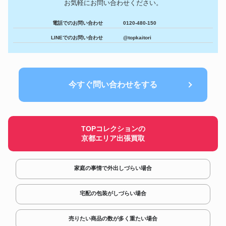
フィギュア
660,600円
お気軽にお問い合わせください。
鉄人２８号 No.1
Gaetano Gadda 1954年製 イタ
楽器
866,400円
電話でのお問い合わせ
0120-480-150
リア モダン バイオリン
コスモグラフ デイトナ
LINEでのお問い合わせ
@topkaitori
時計
1,200,060円
116515LN ピンク/ブラック
SHOEI J-FORCEⅡ YELLOW
ヘルメット
627,000円
カラーシルバーライン
マルサン 円谷プロ ブルマァク
フィギュア
642,000円
ソフビ 怪獣 ゴロー
今すぐ問い合わせをする
TOPコレクションの
京都エリア出張買取
家庭の事情で外出しづらい場合
宅配の包装がしづらい場合
売りたい商品の数が多く重たい場合