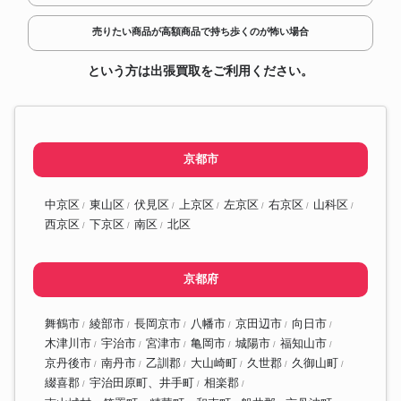
売りたい商品が高額商品で持ち歩くのが怖い場合
という方は出張買取をご利用ください。
京都市
中京区
東山区
伏見区
上京区
左京区
右京区
山科区
西京区
下京区
南区
北区
京都府
舞鶴市
綾部市
長岡京市
八幡市
京田辺市
向日市
木津川市
宇治市
宮津市
亀岡市
城陽市
福知山市
京丹後市
南丹市
乙訓郡
大山崎町
久世郡
久御山町
綴喜郡
宇治田原町、井手町
相楽郡