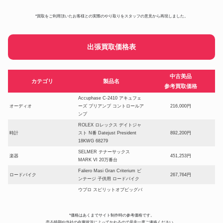
*買取をご利用頂いたお客様との実際のやり取りをスタッフの意見から再現しました。
出張買取価格表
中古美品
カテゴリ
製品名
参考買取価格
Accuphase C-2410 アキュフェ
オーディオ
ーズ プリアンプ コントロールア
216,000円
ンプ
ROLEX ロレックス デイトジャ
時計
スト N番 Datejust President
892,200円
18KWG 68279
SELMER テナーサックス
楽器
451,253円
MARK VI 20万番台
Faliero Masi Gran Criterium ビ
ロードバイク
267,764円
ンテージ 子供用 ロードバイク
ウブロ スピリットオブビッグバ
ン スケルトン チタン AT/自動巻
時計
630,000円
601.NX.7170.LR メンズ腕時計
OGH ABC 0132121 11SGT
*価格はあくまでサイト制作時の参考価格です。
売る時期や当社の在庫状況によってかわるので是非一度ご連絡ください。