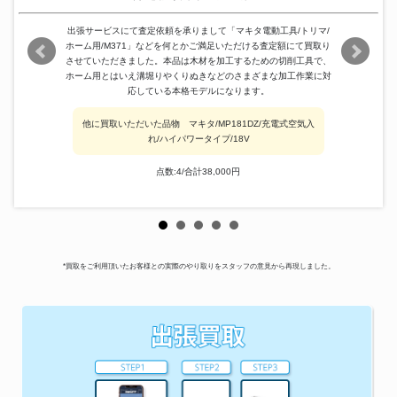
出張サービスにて査定依頼を承りまして「マキタ電動工具/トリマ/
ホーム用/M371」などを何とかご満足いただける査定額にて買取り
させていただきました。本品は木材を加工するための切削工具で、
ホーム用とはいえ溝堀りやくりぬきなどのさまざまな加工作業に対
応している本格モデルになります。
他に買取いただいた品物 マキタ/MP181DZ/充電式空気入
れ/ハイパワータイプ/18V
点数:4/合計38,000円
*買取をご利用頂いたお客様との実際のやり取りをスタッフの意見から再現しました。