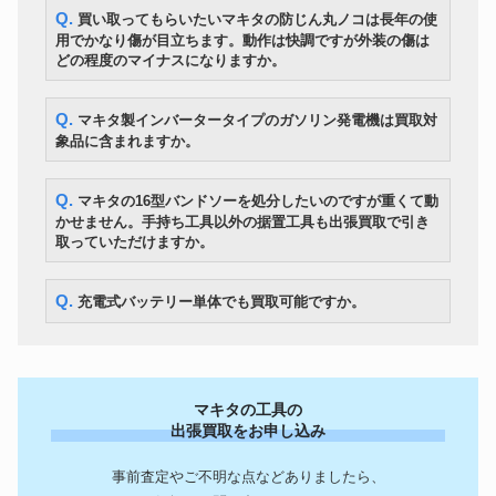
ロレックス 18238 アフターダイ
時計
1,020,600円
Q. 買い取ってもらいたいマキタの防じん丸ノコは長年の使
ヤ ゴールド文字盤 YG AT
用でかなり傷が目立ちます。動作は快調ですが外装の傷は
大谷翔平 2018 Bowman
どの程度のマイナスになりますか。
Chrome Rookie Auto GOLD
野球グッズ
2,521,800円
Refractor 50枚限定！！ルーキー
直書き 直筆サインカード
Q. マキタ製インバータータイプのガソリン発電機は買取対
TANNOY GRF 英国オリジナル
象品に含まれますか。
オーディオ
箱 Monitor Gold LSU/HF/15/8
906,600円
スピーカーペア
カメラ
Canon キャノン EOS 5DMarkⅢ
125,405円
Q. マキタの16型バンドソーを処分したいのですが重くて動
掬水作 菱湖書 盛上駒 御蔵島黄
かせません。手持ち工具以外の据置工具も出張買取で引き
美術・工芸品
楊 銘駒 将棋駒 盛上げ駒 余り歩
219,600円
取っていただけますか。
1枚 平箱付き
K18YG金無垢カルティエ
CARTIER タンク レベルソ
時計
866,400円
Q. 充電式バッテリー単体でも買取可能ですか。
Tank Reverso LM PARIS 手巻
アンティーク1970年メンズ
YAMAHA アコースティックギタ
楽器
1,456,200円
ー
古寶堂 『清時代・乾隆青花礬
美術・工芸品
紅描金九龍紋天球瓶清官窯』中
328,200円
マキタの工具の
国古董品
出張買取をお申し込み
Nakamichi ナカミチ 1000ZXL
オーディオ
667,260円
Limited カセットデッキ
事前査定やご不明な点などありましたら、
野村トーイ ブリキ ゼンマイ歩行